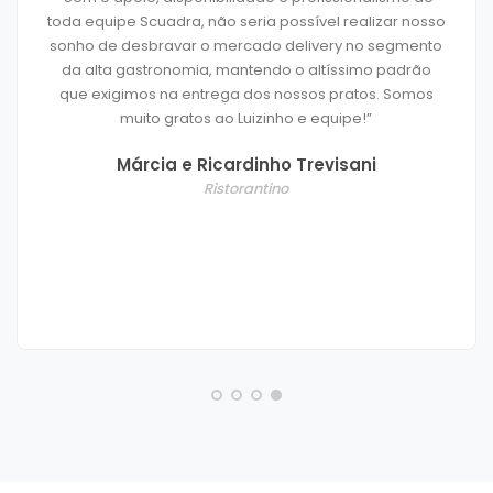
ealizar nosso
vai muito além de suas embalagens lin
 no segmento
altíssima qualidade… Encontramos uma
simo padrão
humana, não apenas interessada em nos 
atos. Somos
produtos, mas disposta a ouvir nossas p
pe!”
e desafios, oferecer soluções e a nos ajud
ágil sempre que precisamos. Muitas empr
ani
palavra “parceria”, mas poucas sabem r
que ela significa e a colocam em prática.
certamente, está entre elas."
Chef Alain Poletto
Bistrot de Paris