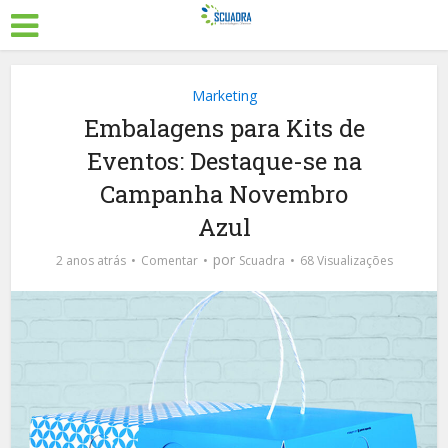
Marketing
Embalagens para Kits de
Eventos: Destaque-se na
Campanha Novembro
Azul
por
2 anos atrás
Comentar
Scuadra
68 Visualizações