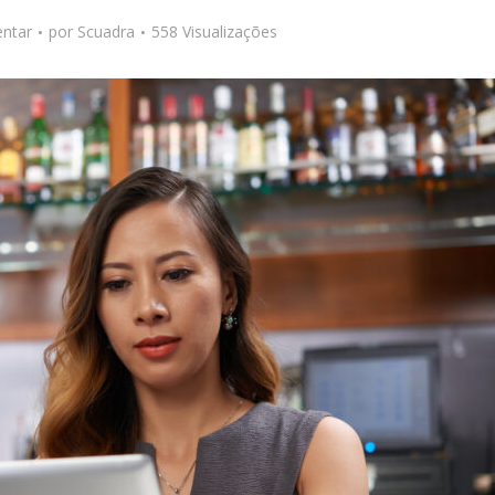
ntar
por
Scuadra
558 Visualizações