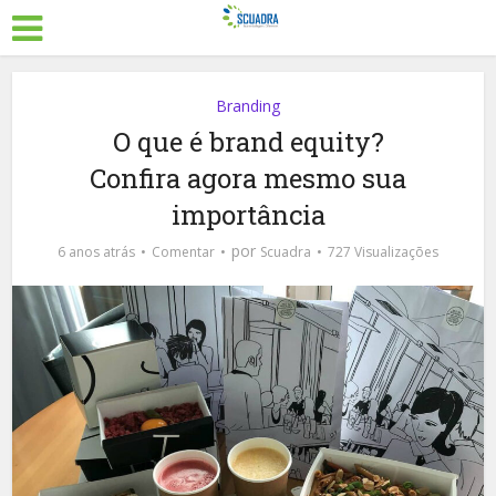
Branding
O que é brand equity?
Confira agora mesmo sua
importância
por
6 anos atrás
Comentar
Scuadra
727 Visualizações